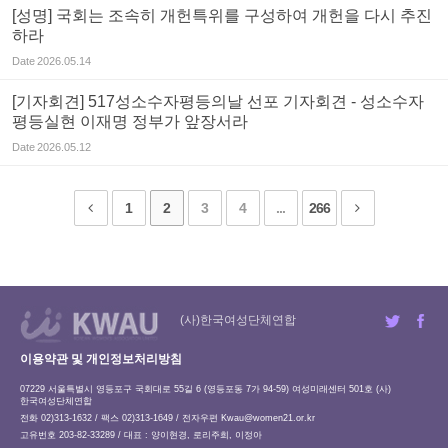
[성명] 국회는 조속히 개헌특위를 구성하여 개헌을 다시 추진
하라
Date
2026.05.14
[기자회견] 517성소수자평등의날 선포 기자회견 - 성소수자
평등실현 이재명 정부가 앞장서라
Date
2026.05.12
1
2
3
4
...
266
(사)한국여성단체연합
이용약관 및 개인정보처리방침
07229 서울특별시 영등포구 국회대로 55길 6 (영등포동 7가 94-59) 여성미래센터 501호 (사)
한국여성단체연합
전화 02)313-1632 / 팩스 02)313-1649 / 전자우편
Kwau@women21.or.kr
고유번호 203-82-33289 / 대표 : 양이현경, 로리주희, 이정아