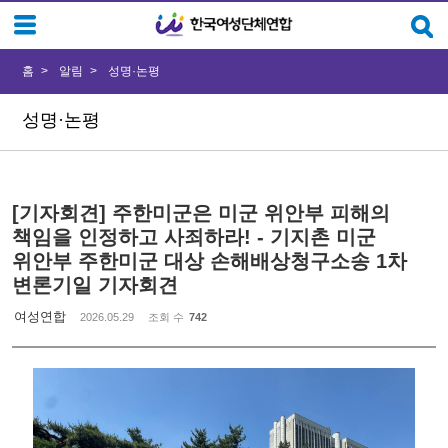
Sketchbook5, 스케치북5
Sketchbook5, 스케치북5
홈
알림
성명·논평
성명·논평
[기자회견] 주한미군은 미군 위안부 피해의
책임을 인정하고 사죄하라! - 기지촌 미군
위안부 주한미군 대상 손해배상청구소송 1차
변론기일 기자회견
여성연합
2026.05.29
조회 수
742