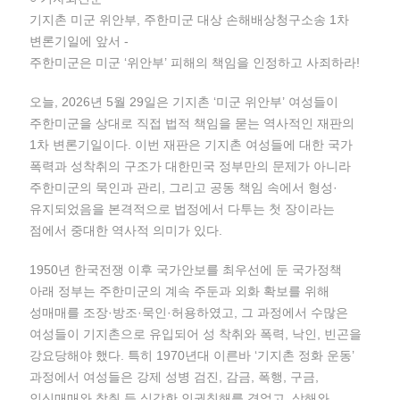
기지촌 미군 위안부, 주한미군 대상 손해배상청구소송 1차
변론기일에 앞서 -
주한미군은 미군 ‘위안부’ 피해의 책임을 인정하고 사죄하라!
오늘, 2026년 5월 29일은 기지촌 ‘미군 위안부’ 여성들이
주한미군을 상대로 직접 법적 책임을 묻는 역사적인 재판의
1차 변론기일이다. 이번 재판은 기지촌 여성들에 대한 국가
폭력과 성착취의 구조가 대한민국 정부만의 문제가 아니라
주한미군의 묵인과 관리, 그리고 공동 책임 속에서 형성·
유지되었음을 본격적으로 법정에서 다투는 첫 장이라는
점에서 중대한 역사적 의미가 있다.
1950년 한국전쟁 이후 국가안보를 최우선에 둔 국가정책
아래 정부는 주한미군의 계속 주둔과 외화 확보를 위해
성매매를 조장·방조·묵인·허용하였고, 그 과정에서 수많은
여성들이 기지촌으로 유입되어 성 착취와 폭력, 낙인, 빈곤을
강요당해야 했다. 특히 1970년대 이른바 ‘기지촌 정화 운동’
과정에서 여성들은 강제 성병 검진, 감금, 폭행, 구금,
인신매매와 착취 등 심각한 인권침해를 겪었고, 상해와