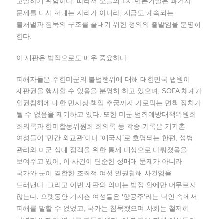
고발하기 위함이다. 따라서 오늘의 1차 변론기일은 과거사
문제를 다시 꺼내는 자리가 아니라, 지금도 계속되는
불처벌과 침묵의 구조를 끝내기 위한 정의의 출발임을 분명히
한다.
이 재판은 법적으로도 매우 중요하다.
​피해자들은 주한미군의 불법행위에 대해 대한민국 법원이
재판권을 행사할 수 있음을 분명히 하고 있으며, SOFA 체계가
인권침해에 대한 민사상 책임 추궁까지 가로막는 면책 장치가
될 수 없음을 제기하고 있다. 또한 미군 범죄예방대책위원회
회의록과 한미합동위원회 회의록 등 각종 기록은 기지촌
여성들이 ‘민간 외교관’이나 ‘애국자’로 호명되는 한편, 성병
관리와 미군 상대 접객을 위한 통제 대상으로 다뤄졌음을
보여주고 있어, 이 사건이 단순한 성매매 문제가 아니라
국가와 군이 결합한 조직적 여성 인권침해 사건임을
드러낸다. 그리고 이번 재판의 의미는 법정 안에만 머무르지
않는다. 오랫동안 기지촌 여성들은 ‘양공주’라는 낙인 속에서
피해를 말할 수 없었고, 국가는 침묵했으며 사회는 철저히