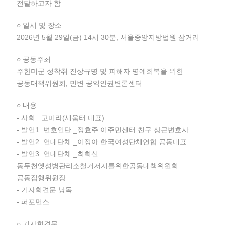
전달하고자 함
○ 일시 및 장소
2026년 5월 29일(금) 14시 30분, 서울중앙지방법원 삼거리
○ 공동주최
주한미군 성착취 진상규명 및 피해자 명예회복을 위한
공동대책위원회, 민변 공익인권변론센터
○ 내용
- 사회 : 고미라(새움터 대표)
- 발언1. 변호인단 _정효주 이주민센터 친구 상근변호사
- 발언2. 연대단체 _이정아 한국여성단체연합 공동대표
- 발언3. 연대단체 _최희신
동두천옛성병관리소철거저지를위한공동대책위원회
공동집행위원장
- 기자회견문 낭독
- 퍼포먼스
○ 기자회견문