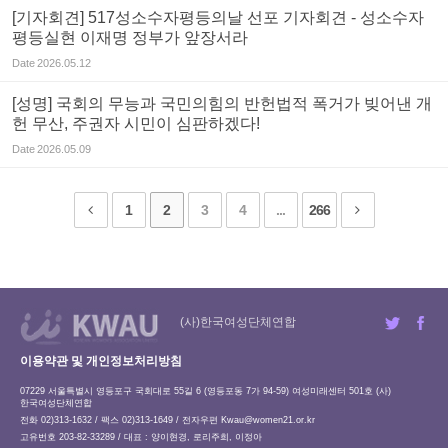
[기자회견] 517성소수자평등의날 선포 기자회견 - 성소수자
평등실현 이재명 정부가 앞장서라
Date
2026.05.12
[성명] 국회의 무능과 국민의힘의 반헌법적 폭거가 빚어낸 개
헌 무산, 주권자 시민이 심판하겠다!
Date
2026.05.09
1
2
3
4
...
266
(사)한국여성단체연합
이용약관 및 개인정보처리방침
07229 서울특별시 영등포구 국회대로 55길 6 (영등포동 7가 94-59) 여성미래센터 501호 (사)
한국여성단체연합
전화 02)313-1632 / 팩스 02)313-1649 / 전자우편
Kwau@women21.or.kr
고유번호 203-82-33289 / 대표 : 양이현경, 로리주희, 이정아