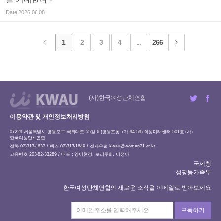
Date
2026.06.08
1
2
3
4
...
266
(사)한국여성단체연합
이용약관 및 개인정보처리방침
07229 서울특별시 영등포구 국회대로 55길 6 (영등포동 7가 94-59) 여성미래센터 501호 (사)
한국여성단체연합
전화 02)313-1632 / 팩스 02)313-1649 / 전자우편
Kwau@women21.or.kr
고유번호 203-82-33289 / 대표 : 양이현경, 로리주희, 이정아
국세청
성평등가족부
한국여성단체연합의 새로운 소식을 이메일로 받아보세요
구독하기