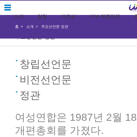
소개
알림
자료실
지부·회원단체
홈
소개
주요선언문·정관
주요선언문·정관
창립선언문
비전선언문
정관
여성연합은 1987년 2월 
개편총회를 가졌다.